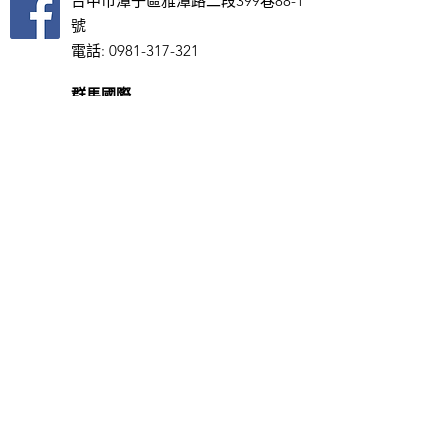
台中市潭子區雅潭路二段399巷88-1
號
電話:
0981-317-321
群馬國際
台中市潭子區雅潭路二段399巷88-1
號
電話:
0981-317-321
天銳國際 TOP ONE
彰化市林森路289號
​電話:
04-763-9866
義通車業
彰化市秀水鄉鶴鳴村馬鳴路160號
電話:
0913-086-250
力正輪胎
彰化縣秀水鄉彰鹿路619號
電話:
0977-333-580