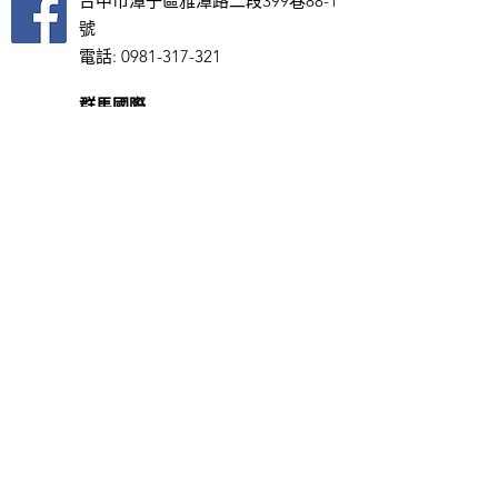
台中市潭子區雅潭路二段399巷88-1
號
電話:
0981-317-321
群馬國際
台中市潭子區雅潭路二段399巷88-1
號
電話:
0981-317-321
天銳國際 TOP ONE
彰化市林森路289號
​電話:
04-763-9866
義通車業
彰化市秀水鄉鶴鳴村馬鳴路160號
電話:
0913-086-250
力正輪胎
彰化縣秀水鄉彰鹿路619號
電話:
0977-333-580